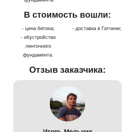
В стоимость вошли:
с
на
- цена бетона;
- доставка в Гатчине;
- обустройство
ленточного
фундамента.
Отзыв заказчика:
д
Игорь Мельник