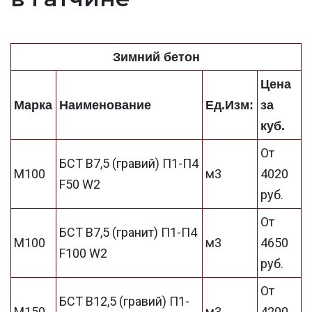
Зимний бетон
Цена
Марка
Наименование
Ед.Изм:
за
куб.
От
БСТ В7,5 (гравий) П1-П4
М100
м3
4020
F50 W2
руб.
От
БСТ В7,5 (гранит) П1-П4
М100
м3
4650
F100 W2
руб.
От
БСТ В12,5 (гравий) П1-
М150
м3
4200