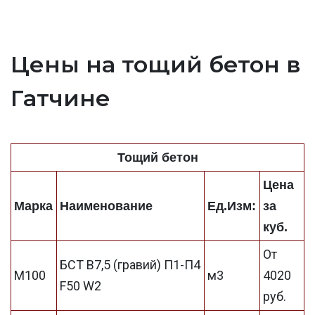
Цены на тощий бетон в
Гатчине
Тощий бетон
Цена
Марка
Наименование
Ед.Изм:
за
куб.
От
БСТ В7,5 (гравий) П1-П4
М100
м3
4020
F50 W2
руб.