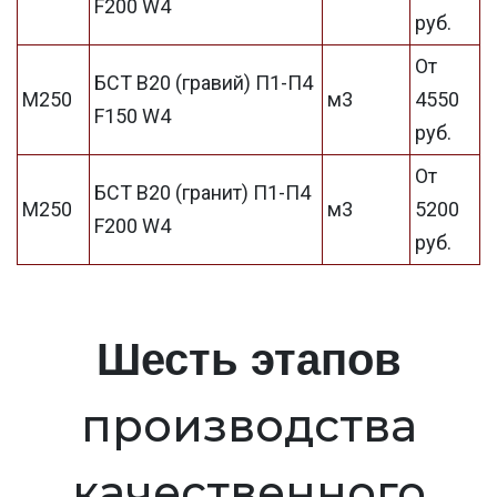
F200 W4
руб.
От
БСТ В20 (гравий) П1-П4
М250
м3
4550
F150 W4
руб.
От
БСТ В20 (гранит) П1-П4
М250
м3
5200
F200 W4
руб.
Шесть этапов
производства
качественного