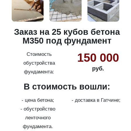
и
Заказ на 25 кубов бетона
М350 под фундамент
150 000
Стоимость
обустройства
руб.
фундамента:
В стоимость вошли:
с
на
- цена бетона;
- доставка в Гатчине;
- обустройство
ленточного
фундамента.