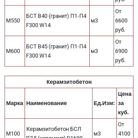
От
БСТ В40 (гранит) П1-П4
М550
м3
6600
F300 W14
руб.
От
БСТ В45 (гранит) П1-П4
М600
м3
6900
F300 W14
руб.
Керамзитобетон
Цена
Марка
Наименование
Ед.Изм:
за
куб.
От
Керамзитобетон БСЛ
М100
м3
4100