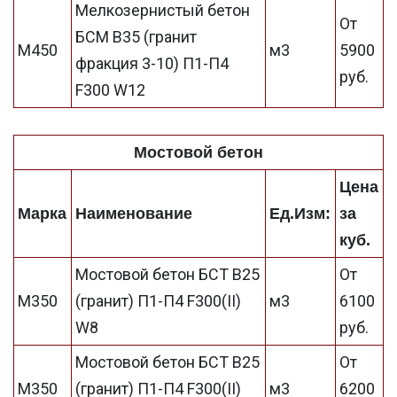
Мелкозернистый бетон
От
БСМ В35 (гранит
М450
м3
5900
фракция 3-10) П1-П4
руб.
F300 W12
Мостовой бетон
Цена
Марка
Наименование
Ед.Изм:
за
куб.
Мостовой бетон БСТ В25
От
М350
(гранит) П1-П4 F300(II)
м3
6100
W8
руб.
Мостовой бетон БСТ В25
От
М350
(гранит) П1-П4 F300(II)
м3
6200