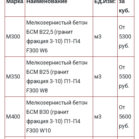
Марка
Наименование
Ед.Изм:
за
куб.
Мелкозернистый бетон
От
БСМ В22,5 (гранит
М300
м3
5300
фракция 3-10) П1-П4
руб.
F300 W6
Мелкозернистый бетон
От
БСМ В25 (гранит
М350
м3
5500
фракция 3-10) П1-П4
руб.
F300 W8
Мелкозернистый бетон
От
БСМ В30 (гранит
М400
м3
5600
фракция 3-10) П1-П4
руб.
F300 W10