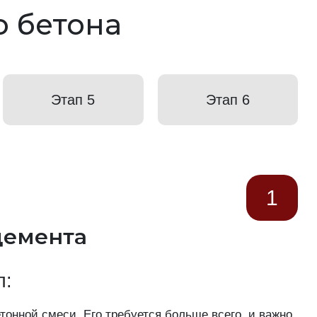
о бетона
Этап 5
Этап 6
1
цемента
п:
онной смеси. Его требуется больше всего, и важно