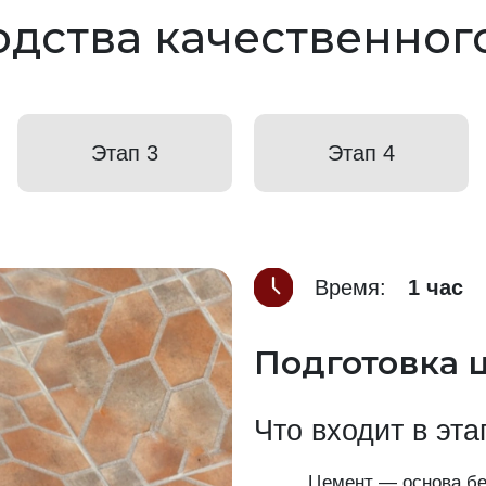
дства качественног
Этап 3
Этап 4
Время:
1 час
Подготовка 
Что входит в эта
Цемент — основа бет