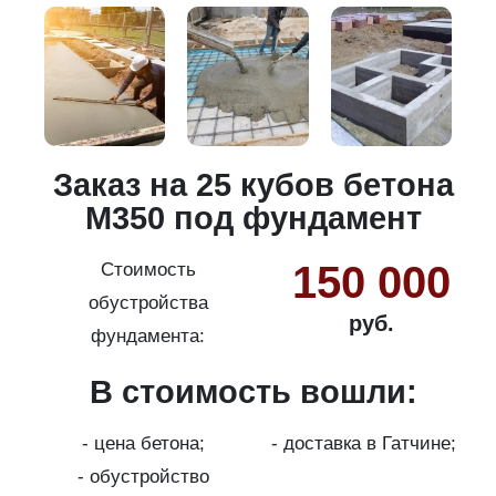
и
Заказ на 25 кубов бетона
М350 под фундамент
150 000
Стоимость
обустройства
руб.
фундамента:
В стоимость вошли:
с
на
- цена бетона;
- доставка в Гатчине;
- обустройство