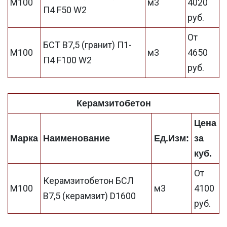
М100
м3
4020
П4 F50 W2
руб.
От
БСТ В7,5 (гранит) П1-
М100
м3
4650
П4 F100 W2
руб.
Керамзитобетон
Цена
Марка
Наименование
Ед.Изм:
за
куб.
От
Керамзитобетон БСЛ
М100
м3
4100
В7,5 (керамзит) D1600
руб.