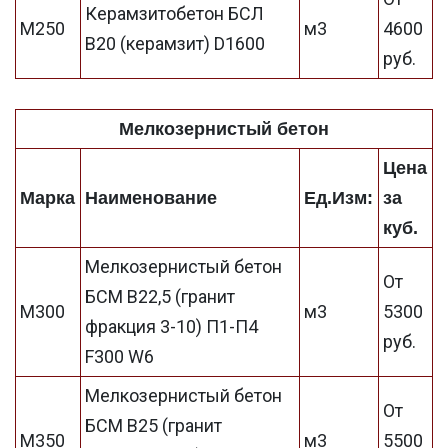
Керамзитобетон БСЛ
М250
м3
4600
В20 (керамзит) D1600
руб.
Мелкозернистый бетон
Цена
Марка
Наименование
Ед.Изм:
за
куб.
Мелкозернистый бетон
От
БСМ В22,5 (гранит
М300
м3
5300
фракция 3-10) П1-П4
руб.
F300 W6
Мелкозернистый бетон
От
БСМ В25 (гранит
М350
м3
5500