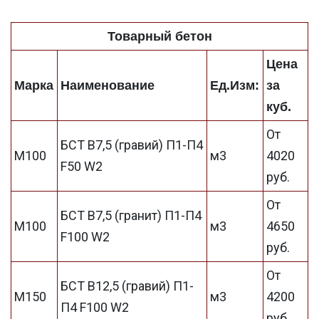
Товарный бетон
Цена
Марка
Наименование
Ед.Изм:
за
куб.
От
БСТ В7,5 (гравий) П1-П4
М100
м3
4020
F50 W2
руб.
От
БСТ В7,5 (гранит) П1-П4
М100
м3
4650
F100 W2
руб.
От
БСТ В12,5 (гравий) П1-
М150
м3
4200
П4 F100 W2
руб.