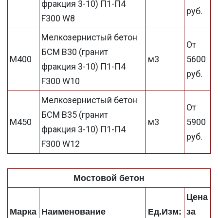
фракция 3-10) П1-П4
руб.
F300 W8
Мелкозернистый бетон
От
БСМ В30 (гранит
М400
м3
5600
фракция 3-10) П1-П4
руб.
F300 W10
Мелкозернистый бетон
От
БСМ В35 (гранит
М450
м3
5900
фракция 3-10) П1-П4
руб.
F300 W12
Мостовой бетон
Цена
Марка
Наименование
Ед.Изм:
за